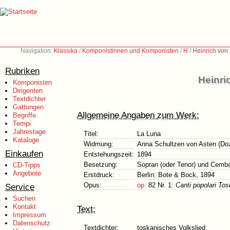
Navigation:
Klassika
/
Komponistinnen und Komponisten
/
H
/
Heinrich von
Rubriken
Heinri
Komponisten
Dirigenten
Textdichter
Gattungen
Allgemeine Angaben zum Werk:
Begriffe
Tempi
Jahrestage
Titel:
La Luna
Kataloge
Widmung:
Anna Schultzen von Asten (Doz
Einkaufen
Entstehungszeit:
1894
Besetzung:
Sopran (oder Tenor) und Cembal
CD-Tipps
Angebote
Erstdruck:
Berlin: Bote & Bock, 1894
Opus:
op.
82 Nr. 1:
Canti popolari To
Service
Suchen
Kontakt
Text:
Impressum
Datenschutz
Textdichter:
toskanisches Volkslied