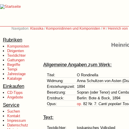
Navigation:
Klassika
/
Komponistinnen und Komponisten
/
H
/
Heinrich von
Rubriken
Heinri
Komponisten
Dirigenten
Textdichter
Gattungen
Allgemeine Angaben zum Werk:
Begriffe
Tempi
Jahrestage
Titel:
O Rondinella
Kataloge
Widmung:
Anna Schultzen von Asten (Doz
Einkaufen
Entstehungszeit:
1894
Besetzung:
Sopran (oder Tenor) und Cembal
CD-Tipps
Angebote
Erstdruck:
Berlin: Bote & Bock, 1894
Opus:
op.
82 Nr. 7:
Canti popolari To
Service
Suchen
Kontakt
Text:
Impressum
Datenschutz
Textdichter:
toskanisches Volkslied