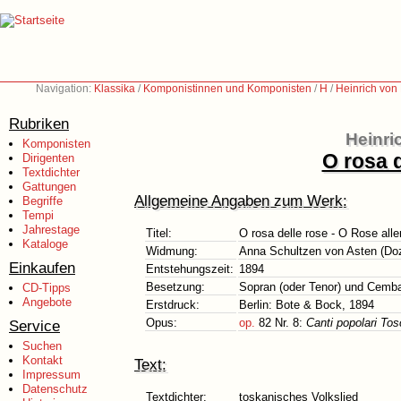
Navigation:
Klassika
/
Komponistinnen und Komponisten
/
H
/
Heinrich von
Rubriken
Heinri
Komponisten
O rosa d
Dirigenten
Textdichter
Gattungen
Allgemeine Angaben zum Werk:
Begriffe
Tempi
Jahrestage
Titel:
O rosa delle rose - O Rose all
Kataloge
Widmung:
Anna Schultzen von Asten (Doz
Einkaufen
Entstehungszeit:
1894
Besetzung:
Sopran (oder Tenor) und Cembal
CD-Tipps
Angebote
Erstdruck:
Berlin: Bote & Bock, 1894
Opus:
op.
82 Nr. 8:
Canti popolari To
Service
Suchen
Kontakt
Text:
Impressum
Datenschutz
Textdichter:
toskanisches Volkslied