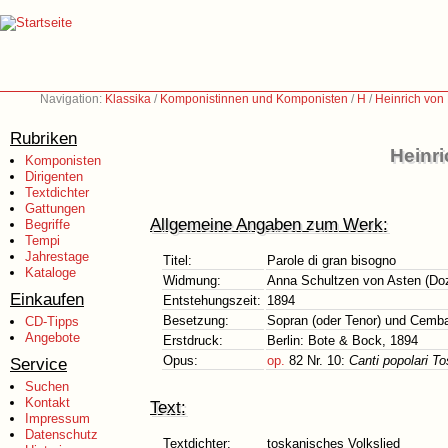
Navigation:
Klassika
/
Komponistinnen und Komponisten
/
H
/
Heinrich von
Rubriken
Heinr
Komponisten
Dirigenten
Textdichter
Gattungen
Allgemeine Angaben zum Werk:
Begriffe
Tempi
Jahrestage
Titel:
Parole di gran bisogno
Kataloge
Widmung:
Anna Schultzen von Asten (Doz
Einkaufen
Entstehungszeit:
1894
Besetzung:
Sopran (oder Tenor) und Cembal
CD-Tipps
Angebote
Erstdruck:
Berlin: Bote & Bock, 1894
Opus:
op.
82 Nr. 10:
Canti popolari T
Service
Suchen
Kontakt
Text:
Impressum
Datenschutz
Textdichter:
toskanisches Volkslied