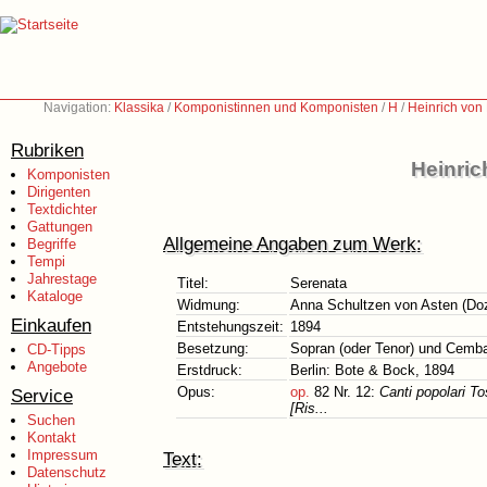
Navigation:
Klassika
/
Komponistinnen und Komponisten
/
H
/
Heinrich von
Rubriken
Heinric
Komponisten
Dirigenten
Textdichter
Gattungen
Allgemeine Angaben zum Werk:
Begriffe
Tempi
Jahrestage
Titel:
Serenata
Kataloge
Widmung:
Anna Schultzen von Asten (Doz
Einkaufen
Entstehungszeit:
1894
Besetzung:
Sopran (oder Tenor) und Cembal
CD-Tipps
Angebote
Erstdruck:
Berlin: Bote & Bock, 1894
Opus:
op.
82 Nr. 12:
Canti popolari 
Service
[Ris...
Suchen
Kontakt
Impressum
Text:
Datenschutz