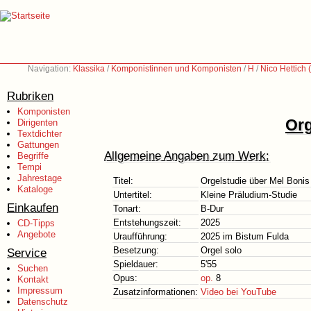
Navigation:
Klassika
/
Komponistinnen und Komponisten
/
H
/
Nico Hettich 
Rubriken
Komponisten
Org
Dirigenten
Textdichter
Gattungen
Allgemeine Angaben zum Werk:
Begriffe
Tempi
Jahrestage
Titel:
Orgelstudie über Mel Bonis
Kataloge
Untertitel:
Kleine Präludium-Studie
Einkaufen
Tonart:
B-Dur
Entstehungszeit:
2025
CD-Tipps
Angebote
Uraufführung:
2025 im Bistum Fulda
Besetzung:
Orgel solo
Service
Spieldauer:
5'55
Suchen
Opus:
op.
8
Kontakt
Impressum
Zusatzinformationen:
Video bei YouTube
Datenschutz