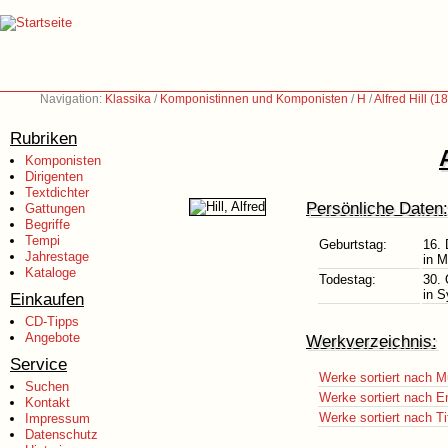
Navigation:
Klassika
/
Komponistinnen und Komponisten
/
H
/
Alfred Hill (
Rubriken
Komponisten
Dirigenten
Textdichter
Persönliche Daten:
Gattungen
Begriffe
Tempi
Geburtstag:
16.
Jahrestage
in M
Kataloge
Todestag:
30. 
in S
Einkaufen
CD-Tipps
Angebote
Werkverzeichnis:
Service
Werke sortiert nach M
Suchen
Werke sortiert nach E
Kontakt
Werke sortiert nach Ti
Impressum
Datenschutz