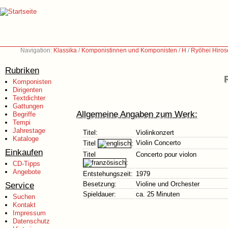
Navigation:
Klassika
/
Komponistinnen und Komponisten
/
H
/
Ryōhei Hiros
Rubriken
Komponisten
Dirigenten
Textdichter
Gattungen
Allgemeine Angaben zum Werk:
Begriffe
Tempi
Jahrestage
Titel:
Violinkonzert
Kataloge
Violin Concerto
Titel
:
Einkaufen
Titel
Concerto pour violon
:
CD-Tipps
Angebote
Entstehungszeit:
1979
Service
Besetzung:
Violine und Orchester
Spieldauer:
ca. 25 Minuten
Suchen
Kontakt
Impressum
Datenschutz