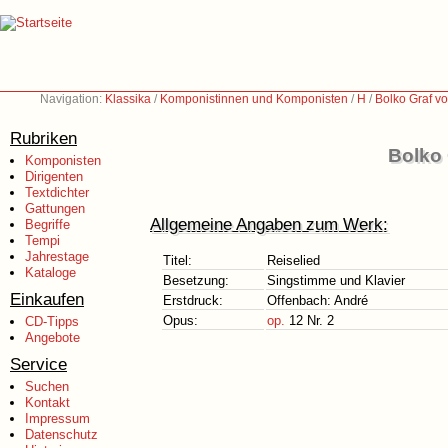
Navigation:
Klassika
/
Komponistinnen und Komponisten
/
H
/
Bolko Graf v
Rubriken
Bolko 
Komponisten
Dirigenten
Textdichter
Gattungen
Allgemeine Angaben zum Werk:
Begriffe
Tempi
Jahrestage
Titel:
Reiselied
Kataloge
Besetzung:
Singstimme und Klavier
Einkaufen
Erstdruck:
Offenbach: André
Opus:
op.
12 Nr. 2
CD-Tipps
Angebote
Service
Suchen
Kontakt
Impressum
Datenschutz