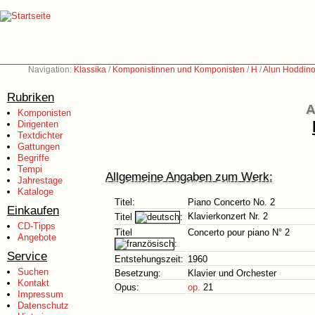
Navigation:
Klassika
/
Komponistinnen und Komponisten
/
H
/
Alun Hoddino
Rubriken
A
Komponisten
Dirigenten
Textdichter
Gattungen
Begriffe
Tempi
Allgemeine Angaben zum Werk:
Jahrestage
Kataloge
Titel:
Piano Concerto No. 2
Einkaufen
Klavierkonzert Nr. 2
Titel
:
CD-Tipps
Titel
Concerto pour piano N° 2
Angebote
:
Service
Entstehungszeit:
1960
Suchen
Besetzung:
Klavier und Orchester
Kontakt
Opus:
op.
21
Impressum
Datenschutz