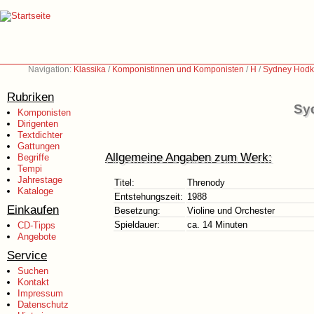
Navigation:
Klassika
/
Komponistinnen und Komponisten
/
H
/
Sydney Hodki
Rubriken
Sy
Komponisten
Dirigenten
Textdichter
Gattungen
Allgemeine Angaben zum Werk:
Begriffe
Tempi
Jahrestage
Titel:
Threnody
Kataloge
Entstehungszeit:
1988
Einkaufen
Besetzung:
Violine und Orchester
Spieldauer:
ca. 14 Minuten
CD-Tipps
Angebote
Service
Suchen
Kontakt
Impressum
Datenschutz