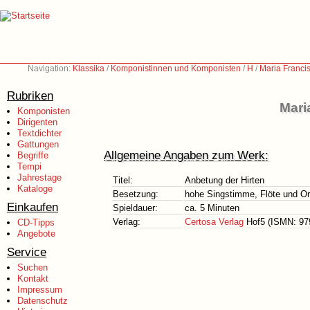
Navigation:
Klassika
/
Komponistinnen und Komponisten
/
H
/
Maria Franci
Rubriken
Mari
Komponisten
Dirigenten
Textdichter
Gattungen
Allgemeine Angaben zum Werk:
Begriffe
Tempi
Jahrestage
Titel:
Anbetung der Hirten
Kataloge
Besetzung:
hohe Singstimme, Flöte und Or
Einkaufen
Spieldauer:
ca. 5 Minuten
Verlag:
Certosa Verlag
Hof5 (ISMN: 979
CD-Tipps
Angebote
Service
Suchen
Kontakt
Impressum
Datenschutz