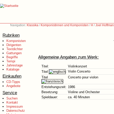
Navigation:
Klassika
/
Komponistinnen und Komponisten
/
H
/
Joel Hoffman
Rubriken
Komponisten
Dirigenten
Textdichter
Gattungen
Allgemeine Angaben zum Werk:
Begriffe
Tempi
Jahrestage
Titel:
Violinkonzert
Kataloge
Violin Concerto
Titel
:
Einkaufen
Titel
Concerto pour violon
:
CD-Tipps
Angebote
Entstehungszeit:
1986
Service
Besetzung:
Violine und Orchester
Spieldauer:
ca. 40 Minuten
Suchen
Kontakt
Impressum
Datenschutz