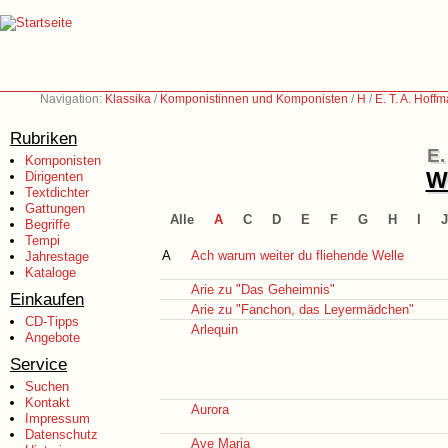
Navigation:
Klassika
/
Komponistinnen und Komponisten
/
H
/
E. T. A. Hof
Rubriken
E.
Komponisten
We
Dirigenten
Textdichter
Gattungen
Alle
A
C
D
E
F
G
H
I
J
Begriffe
Tempi
A
Ach warum weiter du fliehende Welle
Jahrestage
Kataloge
Arie zu "Das Geheimnis"
Einkaufen
Arie zu "Fanchon, das Leyermädchen"
CD-Tipps
Arlequin
Angebote
Service
Suchen
Kontakt
Aurora
Impressum
Datenschutz
Ave Maria