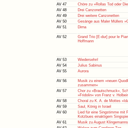
AV 47
Chöre zu »Rollas Tod oder Die
AV 48
Drei Canzonetten
AV 49
Drei weitere Canzonetten
AV 50
Gesänge aus Maler Müllers »
AV 51
Dirna
AV 52
Grand Trio [E-dur] pour le Pia
Hoffmann
AV 53
Wiedersehn!
AV 54
Julius Sabinus
AV 55
Aurora
AV 56
Musik zu einem »neuen Quodli
zusammen«
AV 57
Chor zu »Brautschmuck«, Scha
»Fridolin« von Franz v. Holbei
AV 58
Choral zu K. A. de Mottes »I
AV 59
Saul, König in Israel
AV 60
Lied für eine Singstimme mit P
Kotzbues einaktigem Singspie
AV 61
Musik zu August Klingemanns 
AV 62
Walzer zum Carolinen-Tag