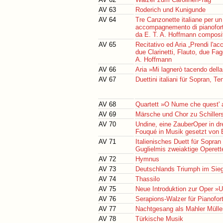
AV 63
Roderich und Kunigunde
AV 64
Tre Canzonette italiane per u
accompagnemento di pianofort
da E. T. A. Hoffmann composit
AV 65
Recitativo ed Aria „Prendi l'acc
due Clarinetti, Flauto, due Fag
A. Hoffmann
AV 66
Aria »Mi lagnerò tacendo dell
AV 67
Duettini italiani für Sopran, T
AV 68
Quartett »O Nume che quest' 
AV 69
Märsche und Chor zu Schiller
AV 70
Undine, eine ZauberOper in dr
Fouqué in Musik gesetzt von 
AV 71
Italienisches Duett für Sopran
Guglielmis zweiaktige Operett
AV 72
Hymnus
AV 73
Deutschlands Triumph im Sieg
AV 74
Thassilo
AV 75
Neue Introduktion zur Oper »
AV 76
Serapions-Walzer für Pianofor
AV 77
Nachtgesang als Mahler Mülle
AV 78
Türkische Musik