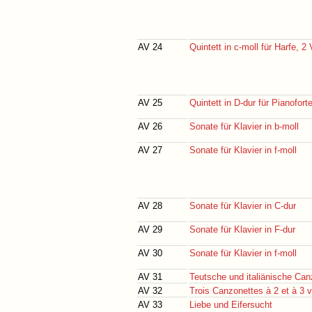
AV 24
Quintett in c-moll für Harfe, 2
AV 25
Quintett in D-dur für Pianofort
AV 26
Sonate für Klavier in b-moll
AV 27
Sonate für Klavier in f-moll
AV 28
Sonate für Klavier in C-dur
AV 29
Sonate für Klavier in F-dur
AV 30
Sonate für Klavier in f-moll
AV 31
Teutsche und italiänische Can
AV 32
Trois Canzonettes à 2 et à 3 v
AV 33
Liebe und Eifersucht