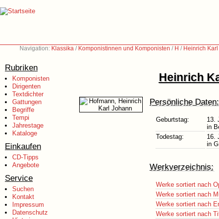
Navigation:
Klassika
/
Komponistinnen und Komponisten
/
H
/
Heinrich Kar
Rubriken
Heinrich K
Komponisten
Dirigenten
Textdichter
Persönliche Daten:
Gattungen
Begriffe
Tempi
Geburtstag:
13. 
Jahrestage
in B
Kataloge
Todestag:
16. 
in G
Einkaufen
CD-Tipps
Angebote
Werkverzeichnis:
Service
Werke sortiert nach O
Suchen
Werke sortiert nach M
Kontakt
Werke sortiert nach E
Impressum
Datenschutz
Werke sortiert nach Ti