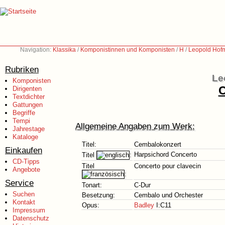
Navigation:
Klassika
/
Komponistinnen und Komponisten
/
H
/
Leopold Hof
Rubriken
Le
Komponisten
C
Dirigenten
Textdichter
Gattungen
Begriffe
Tempi
Allgemeine Angaben zum Werk:
Jahrestage
Kataloge
Titel:
Cembalokonzert
Einkaufen
Harpsichord Concerto
Titel
:
CD-Tipps
Titel
Concerto pour clavecin
Angebote
:
Service
Tonart:
C-Dur
Suchen
Besetzung:
Cembalo und Orchester
Kontakt
Opus:
Badley
I:C11
Impressum
Datenschutz