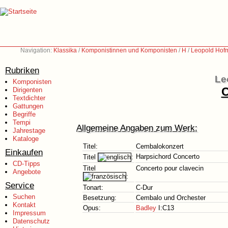
Navigation:
Klassika
/
Komponistinnen und Komponisten
/
H
/
Leopold Hof
Rubriken
Le
Komponisten
C
Dirigenten
Textdichter
Gattungen
Begriffe
Tempi
Allgemeine Angaben zum Werk:
Jahrestage
Kataloge
Titel:
Cembalokonzert
Einkaufen
Harpsichord Concerto
Titel
:
CD-Tipps
Titel
Concerto pour clavecin
Angebote
:
Service
Tonart:
C-Dur
Suchen
Besetzung:
Cembalo und Orchester
Kontakt
Opus:
Badley
I:C13
Impressum
Datenschutz