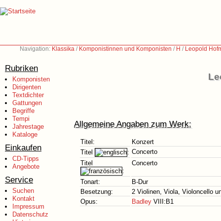
Navigation:
Klassika
/
Komponistinnen und Komponisten
/
H
/
Leopold Hof
Rubriken
Le
Komponisten
Dirigenten
Textdichter
Gattungen
Begriffe
Tempi
Allgemeine Angaben zum Werk:
Jahrestage
Kataloge
Titel:
Konzert
Einkaufen
Concerto
Titel
:
CD-Tipps
Titel
Concerto
Angebote
:
Service
Tonart:
B-Dur
Suchen
Besetzung:
2 Violinen, Viola, Violoncello 
Kontakt
Opus:
Badley
VIII:B1
Impressum
Datenschutz