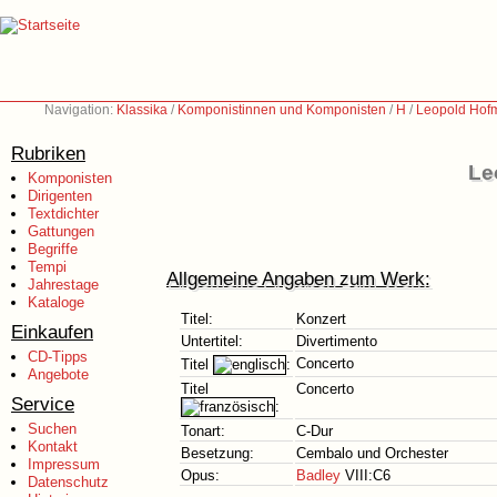
Navigation:
Klassika
/
Komponistinnen und Komponisten
/
H
/
Leopold Hof
Rubriken
Le
Komponisten
Dirigenten
Textdichter
Gattungen
Begriffe
Tempi
Allgemeine Angaben zum Werk:
Jahrestage
Kataloge
Titel:
Konzert
Einkaufen
Untertitel:
Divertimento
CD-Tipps
Concerto
Titel
:
Angebote
Titel
Concerto
Service
:
Suchen
Tonart:
C-Dur
Kontakt
Besetzung:
Cembalo und Orchester
Impressum
Opus:
Badley
VIII:C6
Datenschutz