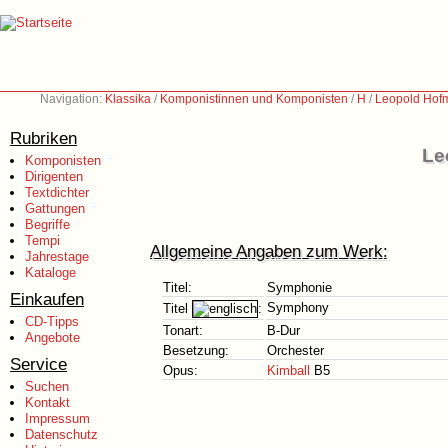
Navigation:
Klassika
/
Komponistinnen und Komponisten
/
H
/
Leopold Hof
Rubriken
Le
Komponisten
Dirigenten
Textdichter
Gattungen
Begriffe
Tempi
Allgemeine Angaben zum Werk:
Jahrestage
Kataloge
Titel:
Symphonie
Einkaufen
Symphony
Titel
:
CD-Tipps
Tonart:
B-Dur
Angebote
Besetzung:
Orchester
Service
Opus:
Kimball
B5
Suchen
Kontakt
Impressum
Datenschutz