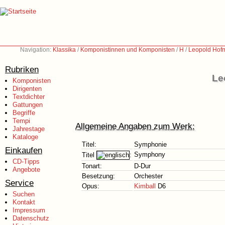
Navigation:
Klassika
/
Komponistinnen und Komponisten
/
H
/
Leopold Hof
Rubriken
Le
Komponisten
Dirigenten
Textdichter
Gattungen
Begriffe
Tempi
Allgemeine Angaben zum Werk:
Jahrestage
Kataloge
Titel:
Symphonie
Einkaufen
Symphony
Titel
:
CD-Tipps
Tonart:
D-Dur
Angebote
Besetzung:
Orchester
Service
Opus:
Kimball
D6
Suchen
Kontakt
Impressum
Datenschutz