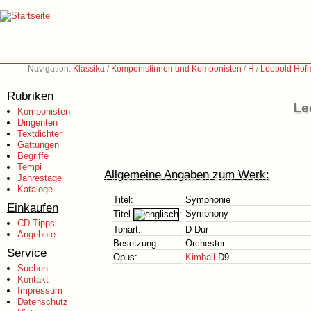
Navigation:
Klassika
/
Komponistinnen und Komponisten
/
H
/
Leopold Hof
Rubriken
Le
Komponisten
Dirigenten
Textdichter
Gattungen
Begriffe
Tempi
Allgemeine Angaben zum Werk:
Jahrestage
Kataloge
Titel:
Symphonie
Einkaufen
Symphony
Titel
:
CD-Tipps
Tonart:
D-Dur
Angebote
Besetzung:
Orchester
Service
Opus:
Kimball
D9
Suchen
Kontakt
Impressum
Datenschutz