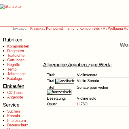
Navigation:
Klassika
/
Komponistinnen und Komponisten
/
H
/
Wolfgang Ho
Rubriken
Wol
Komponisten
Dirigenten
Textdichter
Gattungen
Allgemeine Angaben zum Werk:
Begriffe
Tempi
Jahrestage
Titel:
Violinsonate
Kataloge
Violin Sonata
Titel
:
Einkaufen
Titel
Sonate pour violon
:
CD-Tipps
Angebote
Besetzung:
Violine solo
Service
Opus:
H
78O
Suchen
Kontakt
Impressum
Datenschutz