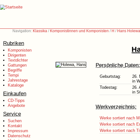
Navigation:
Klassika
/
Komponistinnen und Komponisten
/
H
/
Hans Holewa
Rubriken
Ha
Komponisten
Dirigenten
Textdichter
Persönliche Daten:
Gattungen
Begriffe
Tempi
Geburtstag:
26. 
Jahrestage
in W
Kataloge
Todestag:
26. 
in 
Einkaufen
CD-Tipps
Angebote
Werkverzeichnis:
Service
Werke sortiert nach M
Suchen
Werke sortiert nach E
Kontakt
Werke sortiert nach Ti
Impressum
Datenschutz