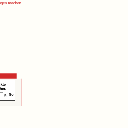
ukte
her.
Go