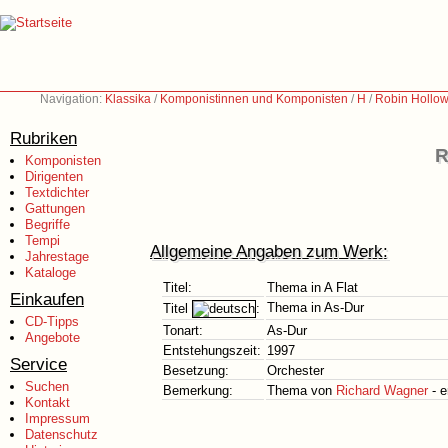
Navigation:
Klassika
/
Komponistinnen und Komponisten
/
H
/
Robin Hollow
Rubriken
R
Komponisten
Dirigenten
Textdichter
Gattungen
Begriffe
Tempi
Allgemeine Angaben zum Werk:
Jahrestage
Kataloge
Titel:
Thema in A Flat
Einkaufen
Thema in As-Dur
Titel
:
CD-Tipps
Tonart:
As-Dur
Angebote
Entstehungszeit:
1997
Service
Besetzung:
Orchester
Suchen
Bemerkung:
Thema von
Richard Wagner
- e
Kontakt
Impressum
Datenschutz