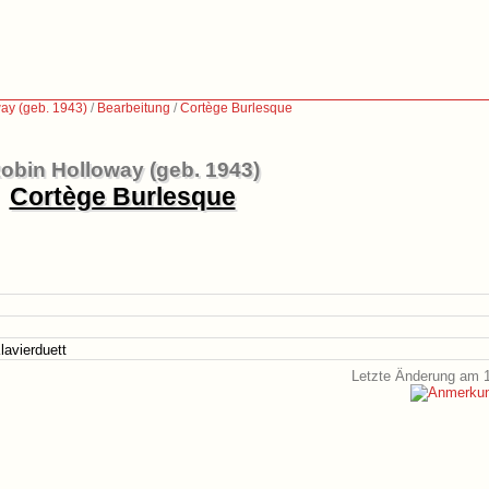
ay (geb. 1943)
/
Bearbeitung
/
Cortège Burlesque
obin Holloway (geb. 1943)
Cortège Burlesque
lavierduett
Letzte Änderung am 1