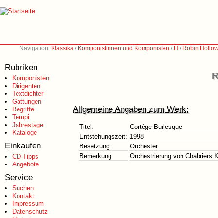
Navigation:
Klassika
/
Komponistinnen und Komponisten
/
H
/
Robin Hollow
Rubriken
R
Komponisten
Dirigenten
Textdichter
Gattungen
Allgemeine Angaben zum Werk:
Begriffe
Tempi
Jahrestage
Titel:
Cortège Burlesque
Kataloge
Entstehungszeit:
1998
Einkaufen
Besetzung:
Orchester
Bemerkung:
Orchestrierung von Chabriers K
CD-Tipps
Angebote
Service
Suchen
Kontakt
Impressum
Datenschutz