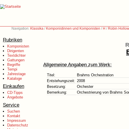
Navigation:
Klassika
/
Komponistinnen und Komponisten
/
H
/
Robin Hollow
Rubriken
R
Komponisten
Dirigenten
Textdichter
Gattungen
Allgemeine Angaben zum Werk:
Begriffe
Tempi
Jahrestage
Titel:
Brahms Orchestration
Kataloge
Entstehungszeit:
2008
Einkaufen
Besetzung:
Orchester
Bemerkung:
Orchestrierung von Brahms Son
CD-Tipps
Angebote
Service
Suchen
Kontakt
Impressum
Datenschutz