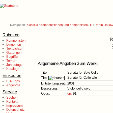
Navigation:
Klassika
/
Komponistinnen und Komponisten
/
H
/
Robin Hollow
Rubriken
R
Komponisten
Dirigenten
Textdichter
Gattungen
Begriffe
Tempi
Allgemeine Angaben zum Werk:
Jahrestage
Kataloge
Titel:
Sonata for Solo Cello
Einkaufen
Sonate für Cello allein
Titel
:
CD-Tipps
Entstehungszeit:
2001
Angebote
Besetzung:
Violoncello solo
Service
Opus:
op.
91
Suchen
Kontakt
Impressum
Datenschutz