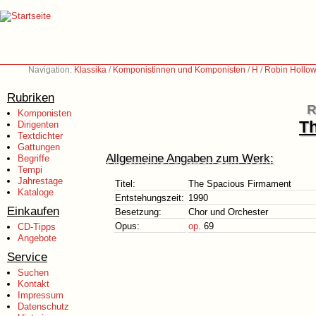
Navigation:
Klassika
/
Komponistinnen und Komponisten
/
H
/
Robin Hollow
Rubriken
R
Komponisten
T
Dirigenten
Textdichter
Gattungen
Allgemeine Angaben zum Werk:
Begriffe
Tempi
Jahrestage
Titel:
The Spacious Firmament
Kataloge
Entstehungszeit:
1990
Einkaufen
Besetzung:
Chor und Orchester
Opus:
op.
69
CD-Tipps
Angebote
Service
Suchen
Kontakt
Impressum
Datenschutz