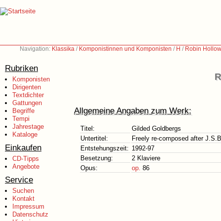
Navigation:
Klassika
/
Komponistinnen und Komponisten
/
H
/
Robin Hollow
Rubriken
R
Komponisten
Dirigenten
Textdichter
Gattungen
Allgemeine Angaben zum Werk:
Begriffe
Tempi
Jahrestage
Titel:
Gilded Goldbergs
Kataloge
Untertitel:
Freely re-composed after J.S.
Einkaufen
Entstehungszeit:
1992-97
Besetzung:
2 Klaviere
CD-Tipps
Angebote
Opus:
op.
86
Service
Suchen
Kontakt
Impressum
Datenschutz