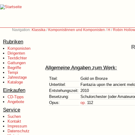
Navigation:
Klassika
/
Komponistinnen und Komponisten
/
H
/
Robin Hollow
Rubriken
R
Komponisten
Dirigenten
Textdichter
Gattungen
Allgemeine Angaben zum Werk:
Begriffe
Tempi
Jahrestage
Titel:
Gold on Bronze
Kataloge
Untertitel:
Fantazia upon the ancient melo
Einkaufen
Entstehungszeit:
2010
Besetzung:
Schulorchester (oder Amateuro
CD-Tipps
Angebote
Opus:
op.
112
Service
Suchen
Kontakt
Impressum
Datenschutz