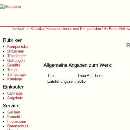
Navigation:
Klassika
/
Komponistinnen und Komponisten
/
H
/
Robin Hollow
Rubriken
R
Komponisten
Dirigenten
Textdichter
Gattungen
Allgemeine Angaben zum Werk:
Begriffe
Tempi
Jahrestage
Titel:
Thou Art There
Kataloge
Entstehungszeit:
2015
Einkaufen
CD-Tipps
Angebote
Service
Suchen
Kontakt
Impressum
Datenschutz