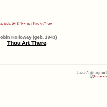
ay (geb. 1943)
/
Hymne
/
Thou Art There
obin Holloway (geb. 1943)
Thou Art There
Letzte Änderung am 1