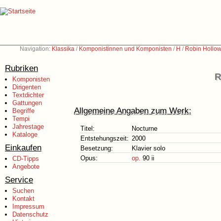
Navigation:
Klassika
/
Komponistinnen und Komponisten
/
H
/
Robin Hollow
Rubriken
R
Komponisten
Dirigenten
Textdichter
Gattungen
Allgemeine Angaben zum Werk:
Begriffe
Tempi
Jahrestage
Titel:
Nocturne
Kataloge
Entstehungszeit:
2000
Einkaufen
Besetzung:
Klavier solo
Opus:
op.
90 ii
CD-Tipps
Angebote
Service
Suchen
Kontakt
Impressum
Datenschutz