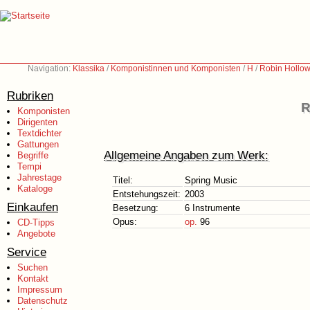
Navigation:
Klassika
/
Komponistinnen und Komponisten
/
H
/
Robin Hollow
Rubriken
R
Komponisten
Dirigenten
Textdichter
Gattungen
Allgemeine Angaben zum Werk:
Begriffe
Tempi
Jahrestage
Titel:
Spring Music
Kataloge
Entstehungszeit:
2003
Einkaufen
Besetzung:
6 Instrumente
Opus:
op.
96
CD-Tipps
Angebote
Service
Suchen
Kontakt
Impressum
Datenschutz