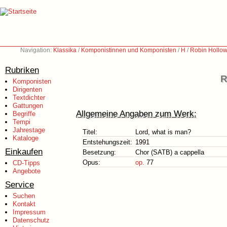
Navigation:
Klassika
/
Komponistinnen und Komponisten
/
H
/
Robin Hollow
Rubriken
R
Komponisten
Dirigenten
Textdichter
Gattungen
Allgemeine Angaben zum Werk:
Begriffe
Tempi
Jahrestage
Titel:
Lord, what is man?
Kataloge
Entstehungszeit:
1991
Einkaufen
Besetzung:
Chor (SATB) a cappella
Opus:
op.
77
CD-Tipps
Angebote
Service
Suchen
Kontakt
Impressum
Datenschutz