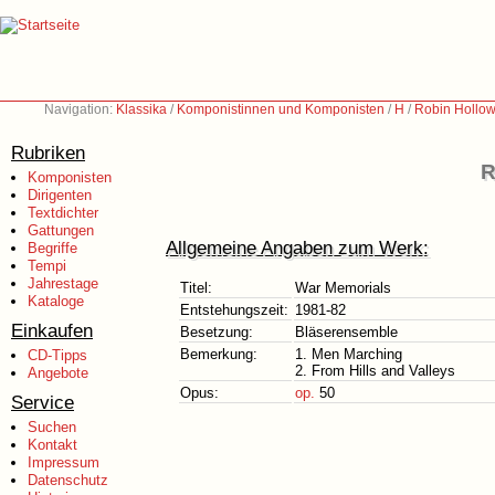
Navigation:
Klassika
/
Komponistinnen und Komponisten
/
H
/
Robin Hollow
Rubriken
R
Komponisten
Dirigenten
Textdichter
Gattungen
Allgemeine Angaben zum Werk:
Begriffe
Tempi
Jahrestage
Titel:
War Memorials
Kataloge
Entstehungszeit:
1981-82
Einkaufen
Besetzung:
Bläserensemble
Bemerkung:
1. Men Marching
CD-Tipps
2. From Hills and Valleys
Angebote
Opus:
op.
50
Service
Suchen
Kontakt
Impressum
Datenschutz