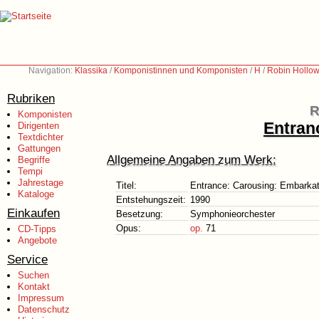
Navigation:
Klassika
/
Komponistinnen und Komponisten
/
H
/
Robin Hollow
Rubriken
R
Komponisten
Entran
Dirigenten
Textdichter
Gattungen
Allgemeine Angaben zum Werk:
Begriffe
Tempi
Jahrestage
Titel:
Entrance: Carousing: Embarkat
Kataloge
Entstehungszeit:
1990
Einkaufen
Besetzung:
Symphonieorchester
Opus:
op.
71
CD-Tipps
Angebote
Service
Suchen
Kontakt
Impressum
Datenschutz