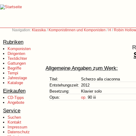
Navigation:
Klassika
/
Komponistinnen und Komponisten
/
H
/
Robin Hollow
Rubriken
R
Komponisten
Dirigenten
Textdichter
Gattungen
Allgemeine Angaben zum Werk:
Begriffe
Tempi
Jahrestage
Titel:
Scherzo alla ciaconna
Kataloge
Entstehungszeit:
2012
Einkaufen
Besetzung:
Klavier solo
Opus:
op.
90 iii
CD-Tipps
Angebote
Service
Suchen
Kontakt
Impressum
Datenschutz