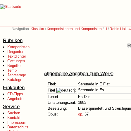
Navigation:
Klassika
/
Komponistinnen und Komponisten
/
H
/
Robin Hollow
Rubriken
R
Komponisten
Dirigenten
Textdichter
Gattungen
Begriffe
Tempi
Allgemeine Angaben zum Werk:
Jahrestage
Kataloge
Titel:
Serenade in E Flat
Einkaufen
Serenade in Es
Titel
:
CD-Tipps
Tonart:
Es-Dur
Angebote
Entstehungszeit:
1983
Service
Besetzung:
Bläserquinetett und Streichquin
Suchen
Opus:
op.
57
Kontakt
Impressum
Datenschutz