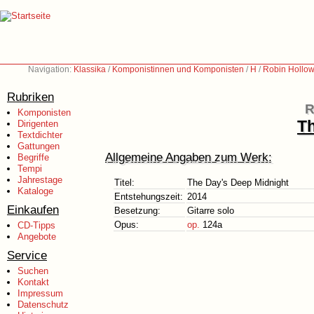
Navigation:
Klassika
/
Komponistinnen und Komponisten
/
H
/
Robin Hollow
Rubriken
R
Komponisten
Th
Dirigenten
Textdichter
Gattungen
Allgemeine Angaben zum Werk:
Begriffe
Tempi
Jahrestage
Titel:
The Day's Deep Midnight
Kataloge
Entstehungszeit:
2014
Einkaufen
Besetzung:
Gitarre solo
Opus:
op.
124a
CD-Tipps
Angebote
Service
Suchen
Kontakt
Impressum
Datenschutz