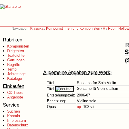
Navigation:
Klassika
/
Komponistinnen und Komponisten
/
H
/
Robin Hollow
Rubriken
R
Komponisten
S
Dirigenten
Textdichter
(
Gattungen
Begriffe
Tempi
Allgemeine Angaben zum Werk:
Jahrestage
Kataloge
Titel:
Sonatina for Solo Violin
Einkaufen
Sonatine fü Violine allein
Titel
:
CD-Tipps
Entstehungszeit:
2006-07
Angebote
Besetzung:
Violine solo
Service
Opus:
op.
103 vii
Suchen
Kontakt
Impressum
Datenschutz