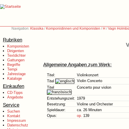
Navigation:
Klassika
/
Komponistinnen und Komponisten
/
H
/
Vagn Holmbo
Rubriken
V
Komponisten
Dirigenten
Textdichter
Gattungen
Allgemeine Angaben zum Werk:
Begriffe
Tempi
Jahrestage
Titel:
Violinkonzert
Kataloge
Violin Concerto
Titel
:
Einkaufen
Titel
Concerto pour violon
:
CD-Tipps
Angebote
Entstehungszeit:
1979
Service
Besetzung:
Violine und Orchester
Spieldauer:
ca. 26 Minuten
Suchen
Opus:
op.
139
Kontakt
Impressum
Datenschutz