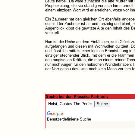
Leute herbei. Da wäre zunächst die alte Mutter mit 
Prophezeiung, die sie ständig vor sich hin murmelt:
einem einzigen Wort wird er erreichen, wozu vor i
Ein Zauberer hat den gleichen Ort ebenfalls angepei
sucht. Der Zauberer ist alt und runzelig und plant,
Augenblick kippt die gewitzte Alte den Inhalt des B
vereitelt.
Nun ist die Reihe an dem Einfältigen, sein Glück z
aufgefangen und diesen mit Wohlwollen quittiert. Do
und lässt ihn mittels einer kleinen Brandstiftung 
einziger stechender Blick, mit dem er die Flammen
den magischen Kräften, die man einem reinen Toren 
nur noch Augen für den hübschen Wunderknaben. Ihr 
der Narr genau das, was noch kein Mann vor ihm fer
Suche bei den Klassika-Partnern:
Benutzerdefinierte Suche