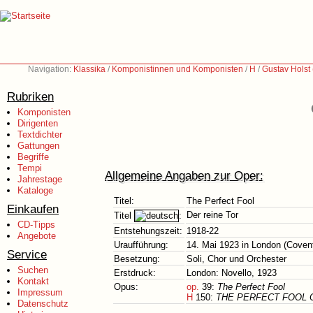
Navigation:
Klassika
/
Komponistinnen und Komponisten
/
H
/
Gustav Holst
Rubriken
Komponisten
Dirigenten
Textdichter
Gattungen
Begriffe
Tempi
Allgemeine Angaben zur Oper:
Jahrestage
Kataloge
Titel:
The Perfect Fool
Einkaufen
Der reine Tor
Titel
:
CD-Tipps
Entstehungszeit:
1918-22
Angebote
Uraufführung:
14. Mai 1923 in London (Covent
Service
Besetzung:
Soli, Chor und Orchester
Suchen
Erstdruck:
London: Novello, 1923
Kontakt
Opus:
op.
39:
The Perfect Fool
Impressum
H
150:
THE PERFECT FOOL O
Datenschutz