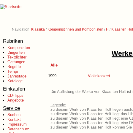
Navigation:
Klassika
/
Komponistinnen und Komponisten
/
H
/
Klaas ten Hol
Rubriken
Komponisten
Werke 
Dirigenten
Textdichter
Gattungen
Alle
Begriffe
Tempi
1999
Violinkonzert
Jahrestage
Kataloge
Einkaufen
Die Auflistung der Werke von Klaas ten Holt ist
CD-Tipps
Angebote
Legende:
Service
zu diesem Werk von Klaas ten Holt liegen ausfü
zu diesem Werk von Klaas ten Holt liegt das Lib
Suchen
zu diesem Werk von Klaas ten Holt liegt eine 
Kontakt
zu diesem Werk von Klaas ten Holt liegt eine 
Impressum
zu diesem Werk von Klaas ten Holt können Sie 
Datenschutz