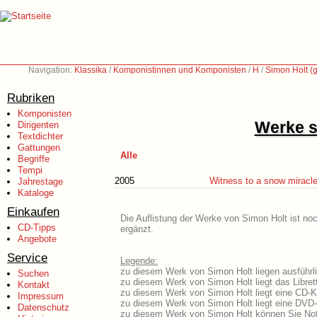
Navigation:
Klassika
/
Komponistinnen und Komponisten
/
H
/
Simon Holt (
Rubriken
Komponisten
Werke s
Dirigenten
Textdichter
Gattungen
Alle
Begriffe
Tempi
2005
Witness to a snow miracl
Jahrestage
Kataloge
Einkaufen
Die Auflistung der Werke von Simon Holt ist noc
CD-Tipps
ergänzt.
Angebote
Service
Legende:
zu diesem Werk von Simon Holt liegen ausführli
Suchen
zu diesem Werk von Simon Holt liegt das Libret
Kontakt
zu diesem Werk von Simon Holt liegt eine CD-
Impressum
zu diesem Werk von Simon Holt liegt eine DVD
Datenschutz
zu diesem Werk von Simon Holt können Sie Not