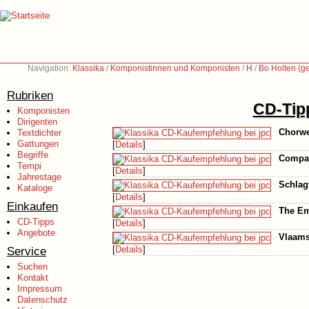
Navigation:
Klassika
/
Komponistinnen und Komponisten
/
H
/
Bo Holten (g
Rubriken
CD-Tipp
Komponisten
Dirigenten
Chorwe
Textdichter
Gattungen
[
Details
]
Begriffe
Compan
Tempi
[
Details
]
Jahrestage
Schlagt
Kataloge
[
Details
]
Einkaufen
The Em
CD-Tipps
[
Details
]
Angebote
Vlaams
Service
[
Details
]
Suchen
Kontakt
Impressum
Datenschutz