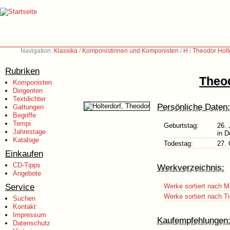
Navigation:
Klassika
/
Komponistinnen und Komponisten
/
H
/
Theodor Holt
Rubriken
Theod
Komponisten
Dirigenten
Textdichter
Persönliche Daten:
Gattungen
Begriffe
Tempi
Geburtstag:
26. 
Jahrestage
in D
Kataloge
Todestag:
27. 
Einkaufen
CD-Tipps
Werkverzeichnis:
Angebote
Service
Werke sortiert nach M
Werke sortiert nach Ti
Suchen
Kontakt
Impressum
Kaufempfehlungen
Datenschutz