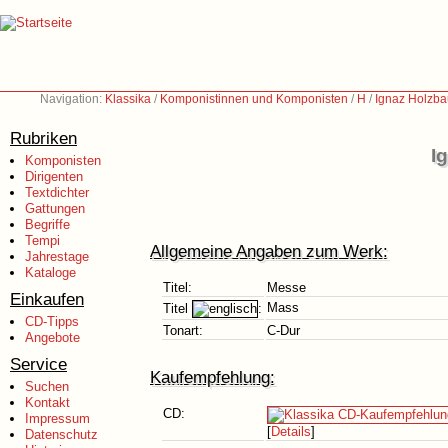
Navigation:
Klassika
/
Komponistinnen und Komponisten
/
H
/
Ignaz Holzba
Rubriken
I
Komponisten
Dirigenten
Textdichter
Gattungen
Begriffe
Tempi
Allgemeine Angaben zum Werk:
Jahrestage
Kataloge
Titel:
Messe
Einkaufen
Mass
Titel
:
CD-Tipps
Tonart:
C-Dur
Angebote
Service
Kaufempfehlung:
Suchen
Kontakt
CD:
Impressum
[
Details
]
Datenschutz