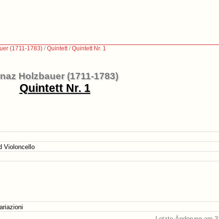
uer (1711-1783)
/
Quintett
/
Quintett Nr. 1
gnaz Holzbauer (1711-1783)
Quintett Nr. 1
d Violoncello
ariazioni
Letzte Änderung am 3