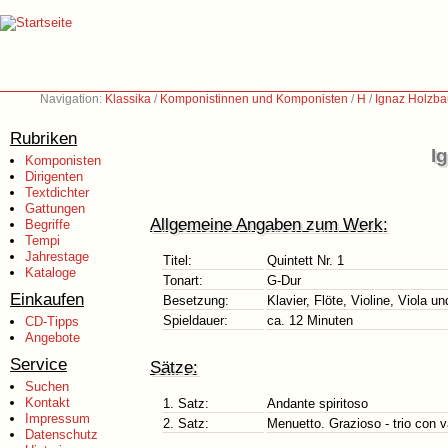
Navigation:
Klassika
/
Komponistinnen und Komponisten
/
H
/
Ignaz Holzba
Rubriken
I
Komponisten
Dirigenten
Textdichter
Gattungen
Allgemeine Angaben zum Werk:
Begriffe
Tempi
Jahrestage
Titel:
Quintett Nr. 1
Kataloge
Tonart:
G-Dur
Einkaufen
Besetzung:
Klavier, Flöte, Violine, Viola un
Spieldauer:
ca. 12 Minuten
CD-Tipps
Angebote
Service
Sätze:
Suchen
Kontakt
1. Satz:
Andante spiritoso
Impressum
2. Satz:
Menuetto. Grazioso - trio con v
Datenschutz